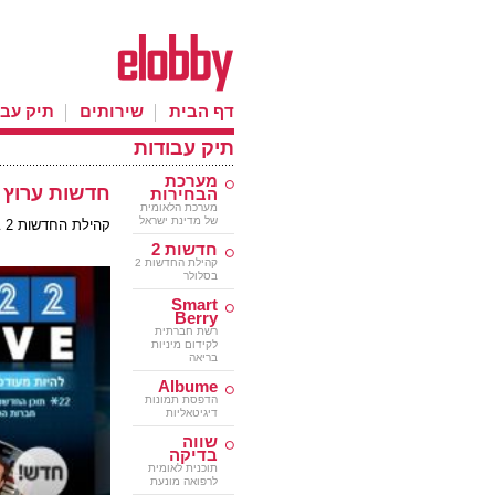
דף הבית
שירותים
תיק עבו
תיק עבודות
מערכת
חדשות ערוץ 2
הבחירות
מערכת הלאומית
של מדינת ישראל
קהילת החדשות 2 בסלולר - *22
חדשות 2
קהילת החדשות 2
בסלולר
Smart
Berry
רשת חברתית
לקידום מיניות
בריאה
Albume
הדפסת תמונות
דיגיטאליות
שווה
בדיקה
תוכנית לאומית
לרפואה מונעת