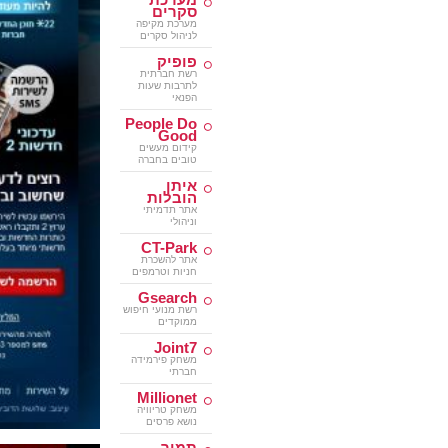
סקרים
מערכת מקיפה
לניהול סקרים
פופיק
רשת חברתית
לתרבות שעות
הפנאי
People Do
Good
קידום מעשים
טובים בחברה
איתן
הובלות
אתר תדמיתי
וניהולי
CT-Park
אתר להשכרת
חניות וטרמפים
Gsearch
רשת מנועי חיפוש
ממוקדים
Joint7
משחק פירמידה
חברתי
Millionet
משחק טריוויה
נושא פרסים
תמיר