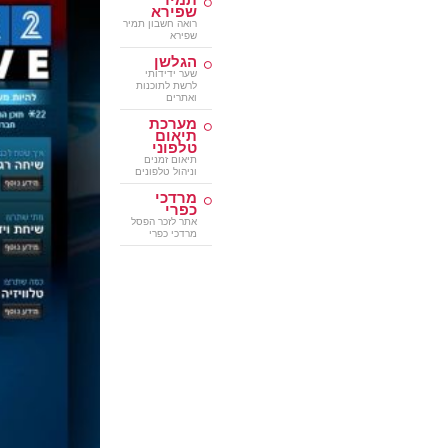
שפירא
רואה חשבון תמיר
שפירא
הגלשן
שער ידידותי
לרשת לתוכנות
ואתרים
מערכת
תיאום
טלפוני
תיאום זמנים
וניהול טלפונים
מרדכי
כפרי
אתר לזכר הפסל
מרדכי כפרי