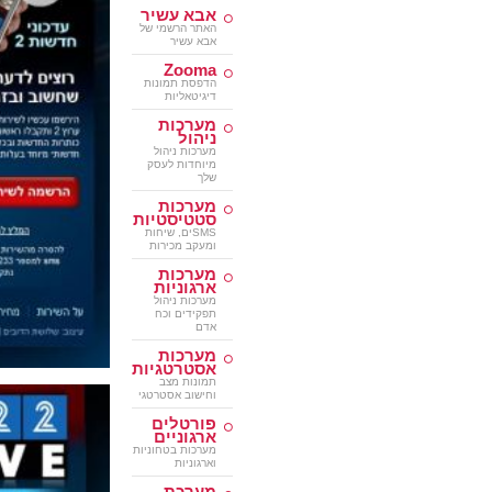
אבא עשיר
האתר הרשמי של
אבא עשיר
Zooma
הדפסת תמונות
דיגיטאליות
מערכות
ניהול
מערכות ניהול
מיוחדות לעסק
שלך
מערכות
סטטיסטיות
SMSים, שיחות
ומעקב מכירות
מערכות
ארגוניות
מערכות ניהול
תפקידים וכח
אדם
מערכות
אסטרטגיות
תמונות מצב
וחישוב אסטרטגי
פורטלים
ארגוניים
מערכות בטחוניות
וארגוניות
מערכת